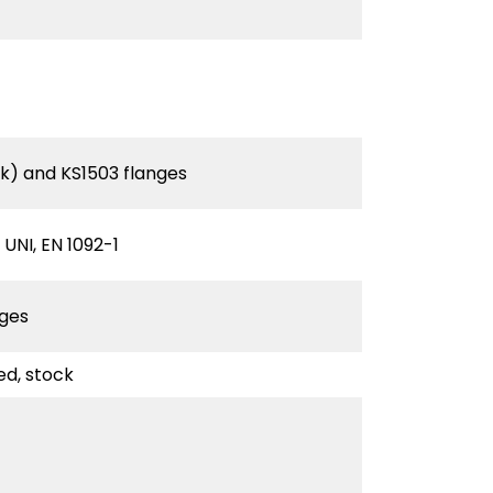
0k) and KS1503 flanges
 UNI, EN 1092-1
nges
ed, stock